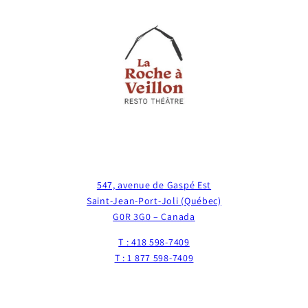
547, avenue de Gaspé Est
Saint-Jean-Port-Joli (Québec)
G0R 3G0 – Canada
T : 418 598-7409
T : 1 877 598-7409