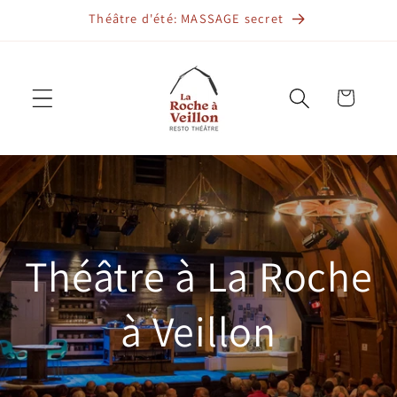
et
Théâtre d'été: MASSAGE secret
passer
au
contenu
Panier
Théâtre à La Roche
à Veillon